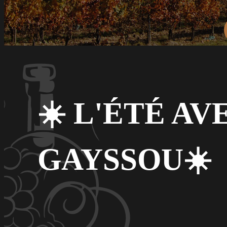
☀️ L'ÉTÉ A
GAYSSOU☀️