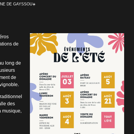
AINE DE GAYSSOU☀️
péros
ations de
 au long de
usieurs
oment de
 vignoble.
raditionnel
alle des
la musique,