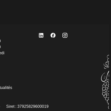
0
0
edi
ualités
e
Siret :
37925829600019