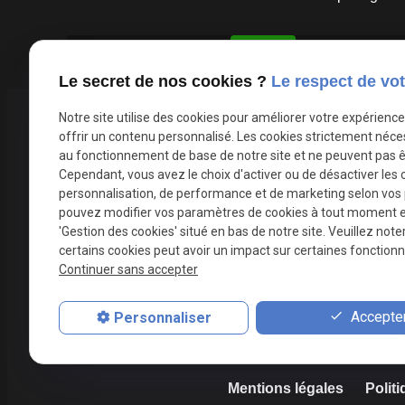
Autoriser
X (formerly Twitter) est désactivé.
Facebook est désacti
Le secret de nos cookies ?
Le respect de vot
Notre site utilise des cookies pour améliorer votre expérienc
Téléphone
offrir un contenu personnalisé. Les cookies strictement néce
05 82 88 40 13
au fonctionnement de base de notre site et ne peuvent pas ê
Cependant, vous avez le choix d'activer ou de désactiver les 
personnalisation, de performance et de marketing selon vos
pouvez modifier vos paramètres de cookies à tout moment en 
'Gestion des cookies' situé en bas de notre site. Veuillez note
certains cookies peut avoir un impact sur certaines fonctionna
Continuer sans accepter
Accepter
Personnaliser
A
Mentions légales
Politi