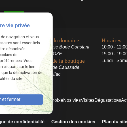
Autoriser
vé.
re vie privée
e de navigation et vous
Adresse du domaine
Horaires
ssaires sont essentiels
156 impasse Borie Constant
10:00 - 12:0
tre désactivés.
81600 BROZE
15:00 - 19:0
cookies de
Adresse de la boutique
Lundi - Sam
 préférences. Vous
cliquant sur le lien
900 route de Caussade
r que la désactivation de
81600 Gaillac
lités du site.
 et fermer
ccueil
Notre histoire
Le vignoble
Nos vins
Visites
Dégustations
Act
que de confidentialité
Gestion des cookies
Plan du sit