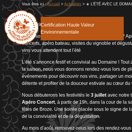
Vous êtes ici :
Accueil
>
Actualités
> ☀️ L'ÉTÉ AVEC LE DOM
Le
11 juin 2026
Certification Haute Valeur
Environnementale
Quels sont les rendez-vous de l'été au domaine ? A
concerts, apéro bateau, visites du vignoble et dégust
vins vous attendent tout l'été
L'été s'annonce festif et convivial au Domaine ! Tout
la saison, nous vous donnons rendez-vous lors de pl
événements pour découvrir nos vins, partager un m
détente et profiter de la douceur estivale au cœur du
Nous débuterons les festivités le
3 juillet
avec notre t
Apéro Concert
, à partir de 19h, dans la cour de la s
fêtes de Broze. Une soirée placée sous le signe de 
de la convivialité et de la dégustation.
Au mois d'août, retrouvez-nous lors des rendez-vous