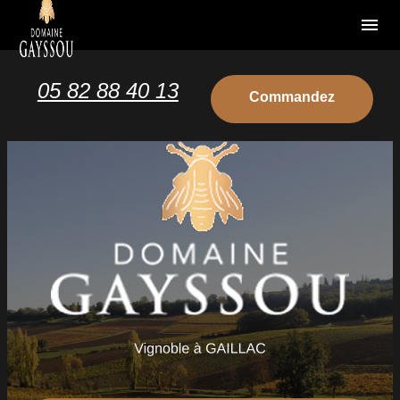
Panneau de gestion des cookies
menu
05 82 88 40 13
Commandez
votre vin
Commandez
votre vin