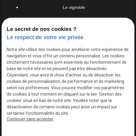
Le vignoble
Nos vins
Le secret de nos cookies ?
Visites
Le respect de votre vie privée
Dégustations
Notre site utilise des cookies pour améliorer votre expérience de
navigation et vous offrir un contenu personnalisé. Les cookies
Actualités
strictement nécessaires sont essentiels au fonctionnement de
base de notre site et ne peuvent pas être désactivés.
Cependant, vous avez le choix d'activer ou de désactiver les
cookies de personnalisation, de performance et de marketing
Mentions
Politique de
Gestion
Plan du
selon vos préférences. Vous pouvez modifier vos paramètres
légales
confidentialité
des
site
de cookies à tout moment en cliquant sur le lien 'Gestion des
cookies
cookies' situé en bas de notre site. Veuillez noter que la
désactivation de certains cookies peut avoir un impact sur
certaines fonctionnalités du site.
Siret :
37925829600019
Continuer sans accepter