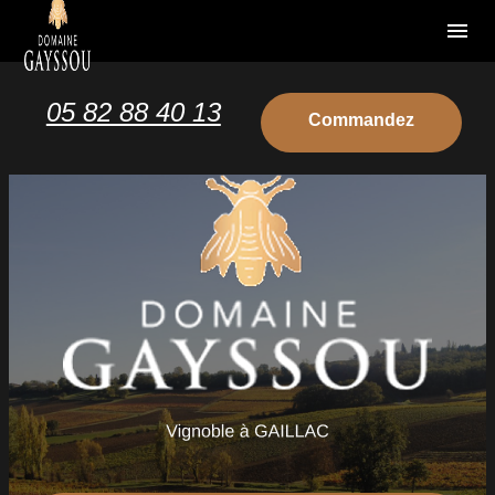
Panneau de gestion des cookies
menu
05 82 88 40 13
Commandez
votre vin
Commandez
votre vin