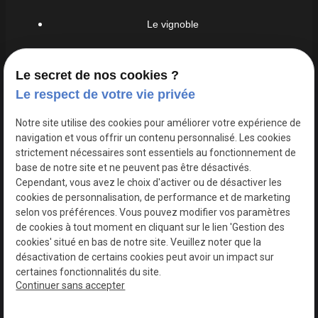
Le vignoble
Nos vins
Le secret de nos cookies ?
Visites
Le respect de votre vie privée
Dégustations
Notre site utilise des cookies pour améliorer votre expérience de
navigation et vous offrir un contenu personnalisé. Les cookies
Actualités
strictement nécessaires sont essentiels au fonctionnement de
base de notre site et ne peuvent pas être désactivés.
Cependant, vous avez le choix d'activer ou de désactiver les
cookies de personnalisation, de performance et de marketing
Mentions
Politique de
Gestion
Plan du
selon vos préférences. Vous pouvez modifier vos paramètres
légales
confidentialité
des
site
de cookies à tout moment en cliquant sur le lien 'Gestion des
cookies
cookies' situé en bas de notre site. Veuillez noter que la
désactivation de certains cookies peut avoir un impact sur
certaines fonctionnalités du site.
Siret :
37925829600019
Continuer sans accepter