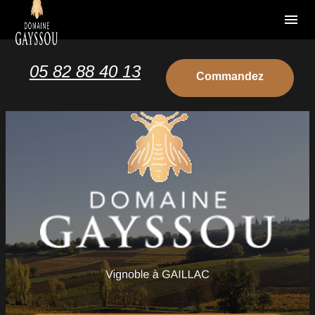
Panneau de gestion des cookies
menu
05 82 88 40 13
Commandez
votre vin
Commandez
votre vin