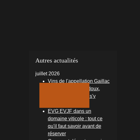
Autres actualités
juillet 2026
Vins de l'appellation Gaillac
: blanc sec, perlé, doux,
rouge — comment s'y
retrouver ?
EVG EVJF dans un
domaine viticole : tout ce
qu'il faut savoir avant de
réserver