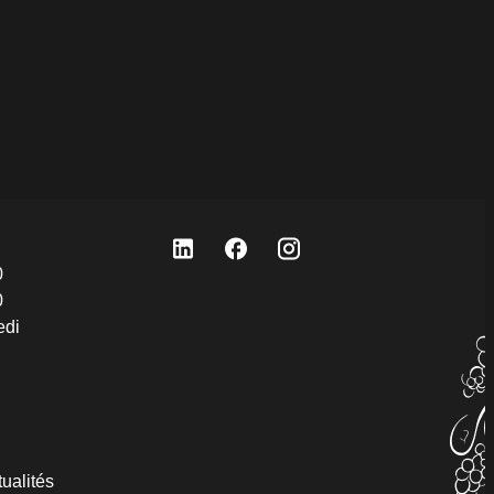
0
0
edi
ualités