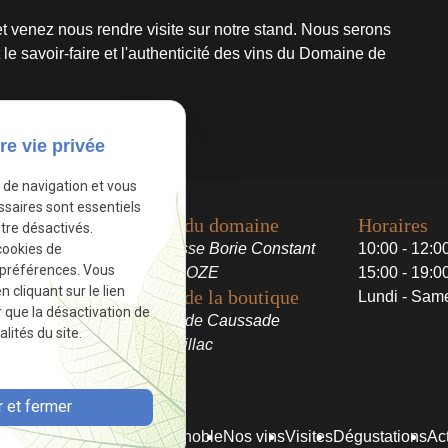
t venez nous rendre visite sur notre stand. Nous serons
t le savoir-faire et l'authenticité des vins du Domaine de
Autoriser
vé.
re vie privée
e de navigation et vous
ssaires sont essentiels
Adresse du domaine
Horaires
tre désactivés.
156 impasse Borie Constant
10:00 - 12:0
cookies de
 préférences. Vous
81600 BROZE
15:00 - 19:0
cliquant sur le lien
Adresse de la boutique
Lundi - Sam
r que la désactivation de
900 route de Caussade
lités du site.
81600 Gaillac
 et fermer
ccueil
Notre histoire
Le vignoble
Nos vins
Visites
Dégustations
Act