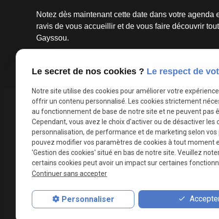
Notez dès maintenant cette date dans votre agenda e
ravis de vous accueillir et de vous faire découvrir tou
Gayssou.
Autoriser
X (formerly Twitter) est désactivé.
Facebook est désacti
Le secret de nos cookies ?
Le respect de vot
Notre site utilise des cookies pour améliorer votre expérienc
offrir un contenu personnalisé. Les cookies strictement néce
Téléphone
au fonctionnement de base de notre site et ne peuvent pas ê
05 82 88 40 13
Cependant, vous avez le choix d'activer ou de désactiver les 
personnalisation, de performance et de marketing selon vos
pouvez modifier vos paramètres de cookies à tout moment en 
'Gestion des cookies' situé en bas de notre site. Veuillez note
certains cookies peut avoir un impact sur certaines fonctionna
Continuer sans accepter
Accepter
Personnaliser
A