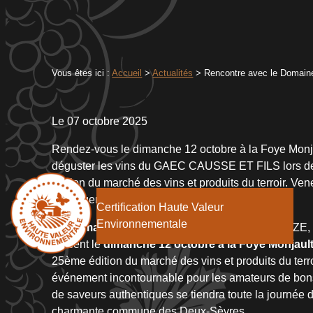
Vous êtes ici :
Accueil
>
Actualités
> Rencontre avec le Domaine 
Le
07 octobre 2025
Rendez-vous le dimanche 12 octobre à la Foye Monj
déguster les vins du GAEC CAUSSE ET FILS lors d
édition du marché des vins et produits du terroir. Ven
échanger avec nous sur nos cuvées !
Certification Haute Valeur
Environnementale
Le Domaine de Gayssou
, vignoble situé à BROZE,
présent le
dimanche 12 octobre à la Foye Monjaul
25ème édition du marché des vins et produits du terro
événement incontournable pour les amateurs de bons
de saveurs authentiques se tiendra toute la journée 
charmante commune des Deux-Sèvres.