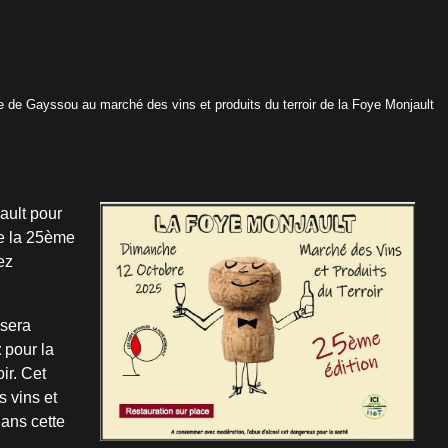
de Gayssou au marché des vins et produits du terroir de la Foye Monjault
ault pour
e la 25ème
ez
 sera
t
pour la
ir. Cet
 vins et
dans cette