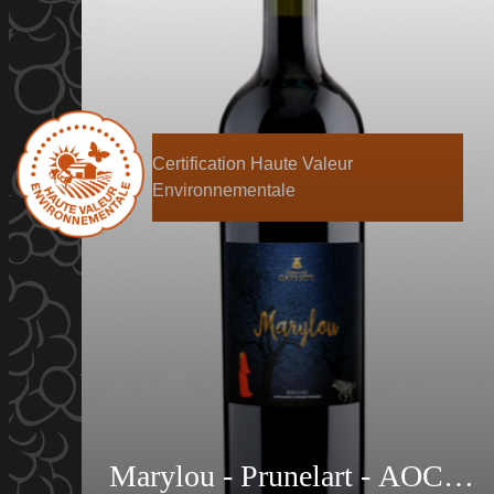
Certification Haute Valeur
Environnementale
Marylou - Prunelart - AOC