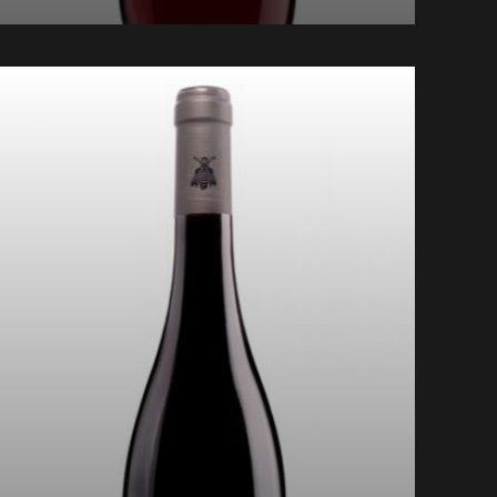
Jus de Raisin: Pur jus de raisin pasteurisé
issus des cépages Syrah et Duras.