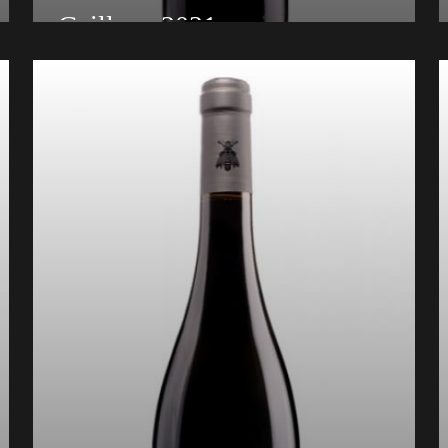
Gaillac - 2021
Découvrez le Rouge Fût, une création unique
du Domaine de Gayssou à Gaillac, élaborée
avec passion à partir des cépages Braucol et
Merlot élevée en barrique pendant 12 mois.
Description de l'AOC Gaillac Rouge fût :
Cépage : Braucol et Merlot Age de la vigne :
25 ans Sol : Argilo-Calcaire Élaboration :
Récolte mécanique. Macération de 18 à 21
jours à 25°C. Lorsque la fermentation
alcoolique est terminée, nous décuvons pour
une fermentation malolactique en cuve. Nous
effectuons ensuite un élevage en fûts de
chêne pendant 12 mois. Dégustation :
Rouge à la robe rubis est issus de
l’assemblage des cépages Braucol et Merlot.
L’élevage en barrique durant un an lui apporte
des arômes aux notes vanillées et épicées. Il