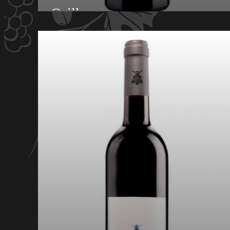
Gaillac
Découvrez la cuvée Marylou, une création
unique du Domaine de Gayssou à Gaillac,
élaborée avec passion à partir du cépage
Prunelart en l'honneur de Marylou, la fille
aînée de Christophe. Cette cuvée spéciale,
élevée en jarre, offre une expérience gustative
exceptionnelle. Description de l'AOC Gaillac
Prunelart Marylou Cépage : Prunelart Age de
la vigne : 5 ans Sol : Argilo-Calcaire
Élaboration : Vendange mécanique
Macération courte à 21° Une fois la
fermentation alcoolique terminé, on commence
la fermentation malolactique. Après la
fermentation malolactique il y a un élevage en
jarre pendant 8 mois. Mise en bouteille et
cirage de la bouteille Dégustation : C'est un
vin rouge de caractère. la robe est sombre et