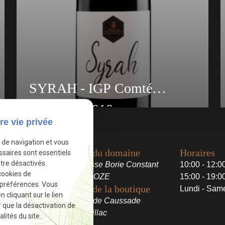
développe un bouquet floral en bouche ainsi
que des tanins fondus. Conseil de dégustation
: Dans sa pleine maturité, on peut le
consommer avec une grillade, une viande rôtie
et des gratins de légumes en cocotte. Garde :
A déguster dès à présent Entre 5 et 7 ans
SYRAH - IGP Comté
Tolosan - 2018
re vie privée
Découvrez La Syrah, une création unique du
Domaine de Gayssou à Gaillac, élaborée avec
e de navigation et vous
passion à partir du cépage Syrah. Description
Adresse du domaine
Horaires
ssaires sont essentiels
de l'IGP Comté Tolosan Syrah Cépage : Syrah
tre désactivés.
156 impasse Borie Constant
10:00 - 12:0
Âge de la vigne : 50 ans Sol : Argilo-Calcaire
cookies de
81600 BROZE
15:00 - 19:0
Élaboration : Récolté à la main. Macération de
 préférences. Vous
Adresse de la boutique
Lundi - Sam
20 à 30 jours à 25°C. Une fois la fermentation
cliquant sur le lien
900 route de Caussade
r que la désactivation de
alcoolique terminée, nous décuvons pour une
81600 Gaillac
lités du site.
fermentation malolactique en cuve. Elevage en