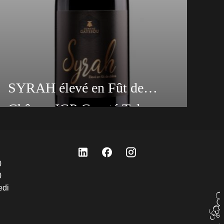
SYRAH élevé en Fût de
Chêne - IGP Comté Tolosan -
Découvrez La Syrah Fût, une création unique
2018
du Domaine de Gayssou à Gaillac, élaborée
avec passion à partir du cépage Syrah.
Description de l'IGP Comté Tolosan Syrah Fût
0
Cépage : Syrah Âge de la vigne : 50 ans Sol :
0
Argilo-Calcaire Élaboration : Récolté à la
edi
main. Macération de 20 à 30 jours à 25°C. Une
fois la fermentation alcoolique terminée, nous
décuvons pour une fermentation malolactique