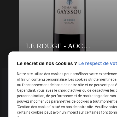
violacée, la bouche révèle des arômes de
fruits rouges (prune, pruneau et framboise), et
des notes réglissées. L'élevage en jarre ajoute
du gras et arrondis les tannins de fins de
bouches pour plus d'élégance et de finesse.
Conseil de dégustation : A déguster avec
un fromage de caractère. Garde : A déguster
LE ROUGE - AOC
dès à présent ou à garder pendant 5 ans. Entre
8 et 10 ans
GAILLAC - 2022
Le secret de nos cookies ?
Le respect de vot
Découvrez Le Rouge, une création unique du
Domaine de Gayssou à Gaillac, élaborée avec
Notre site utilise des cookies pour améliorer votre expérienc
passion à partir des cépages Braucol et
Téléphone
offrir un contenu personnalisé. Les cookies strictement néce
Syrah. Description de l'AOC Gaillac Rouge
au fonctionnement de base de notre site et ne peuvent pas ê
05 82 88 40 13
Cépage : Braucol et Syrah Âge de la vigne :
Cependant, vous avez le choix d'activer ou de désactiver les 
40 ans Sol : Argilo-Calcaire Élaboration :
personnalisation, de performance et de marketing selon vos
Récolte mécanique. Macération de 18 à 21
pouvez modifier vos paramètres de cookies à tout moment en 
'Gestion des cookies' situé en bas de notre site. Veuillez note
jours à 25°C. Lorsque la fermentation
certains cookies peut avoir un impact sur certaines fonctionna
alcoolique est terminée, nous décuvons pour